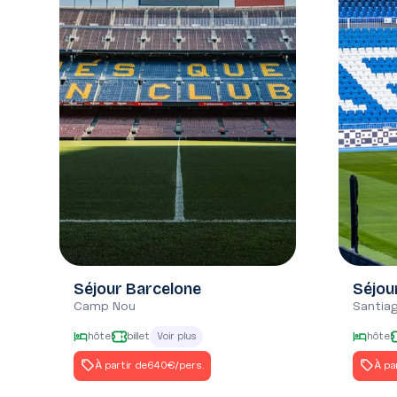
Forte 
Séjour Barcelone
Séjou
Camp Nou
Santia
hôtel
billet
hôtel
Voir plus
À partir de
640€
/pers.
À pa