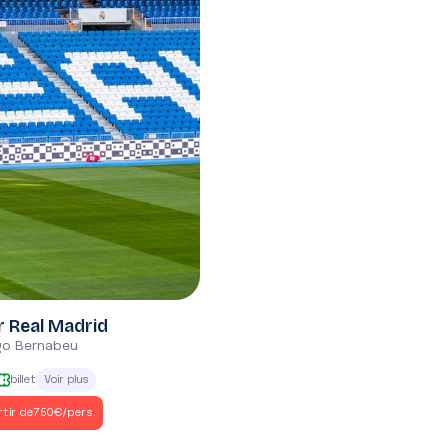
demande
r Real Madrid
go Bernabeu
billet
Voir plus
rtir de
750€
/pers.