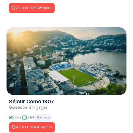
À partir de
890€
/pers.
Séjour Como 1907
Giuseppe Sinigaglia
hôtel
billet
Voir plus
À partir de
490€
/pers.