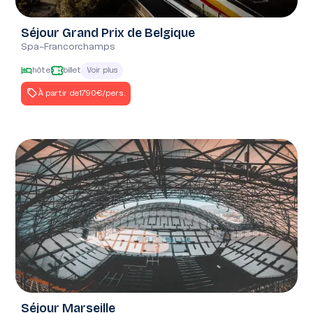
Coup de cœur
Séjour Grand Prix de Belgique
Forte demande
Spa-Francorchamps
hôtel
billet
Voir plus
À partir de
1790€
/pers.
Séjour Marseille