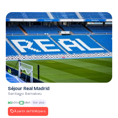
Forte demande
Séjour Real Madrid
Santiago Bernabeu
hôtel
billet
Voir plus
À partir de
750€
/pers.