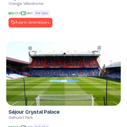
Orange Vélodrome
hôtel
billet
Voir plus
À partir de
490€
/pers.
Séjour Crystal Palace
Selhurst Park