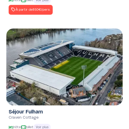
hôtel
billet
Voir plus
À partir de
850€
/pers.
Séjour Fulham
Craven Cottage
hôtel
billet
Voir plus