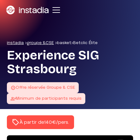
instadia
>
groupe &CSE
>
basket
>
Betclic Élite
Experience SIG
Strasbourg
Offre réservée Groupe & CSE
Minimum de participants requis
À partir de
140€
/pers.