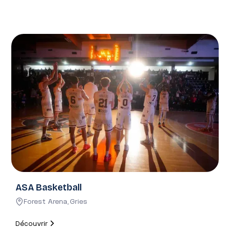
risus tristique posuere.
ASA Basketball
Forest Arena
,
Gries
Découvrir