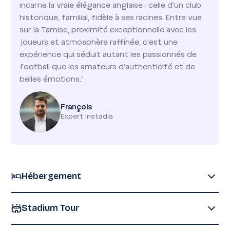
incarne la vraie élégance anglaise : celle d’un club
historique, familial, fidèle à ses racines. Entre vue
sur la Tamise, proximité exceptionnelle avec les
joueurs et atmosphère raffinée, c’est une
expérience qui séduit autant les passionnés de
football que les amateurs d’authenticité et de
belles émotions."
François
Expert instadia
Hébergement
Séjournez
2 nuits dans un hôtel 4★
sélectionné pour
Stadium Tour
son
standing
et son
emplacement central
, entre
confort moderne et atmosphère londonienne.