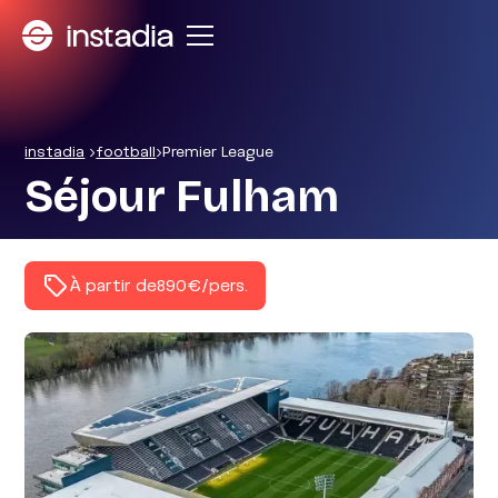
instadia
>
football
>
Premier League
Séjour Fulham
À partir de
890€
/pers.