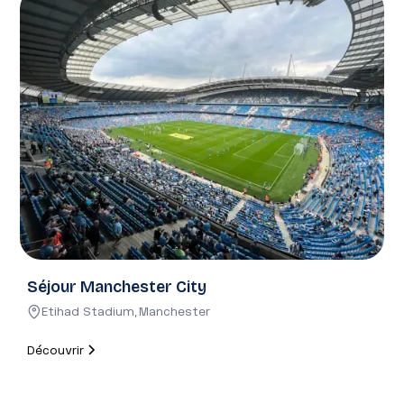
Expérience gastronomique
Déjeuner ou dîner dans un restaurant partenaire
sélectionné selon vos envies et le style de votre séjour
(brasserie chic, table gastronomique, rooftop...).
Mais aussi (sur demande) :
Croisière nocturne sur la Tamise. Billets coupe-file pour
musées, expositions et attractions
Séjour Manchester City
Etihad Stadium
,
Manchester
Découvrir