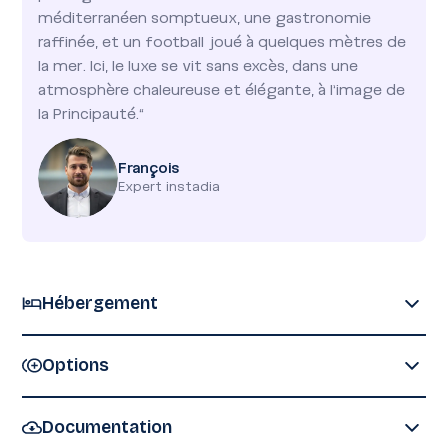
méditerranéen somptueux, une gastronomie
raffinée, et un football joué à quelques mètres de
la mer. Ici, le luxe se vit sans excès, dans une
atmosphère chaleureuse et élégante, à l’image de
la Principauté."
François
Expert instadia
Hébergement
Savourez un
séjour tout confort
dans l’un de nos
Options
hôtels partenaires, idéalement situés au cœur ou aux
abords immédiats de la Principauté.
Votre hébergement comprend :
Documentation