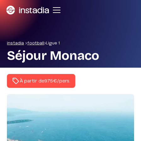
instadia
>
football
>
Ligue 1
Séjour Monaco
À partir de
975€
/pers.